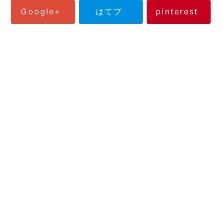
Google+
はてブ
pinterest