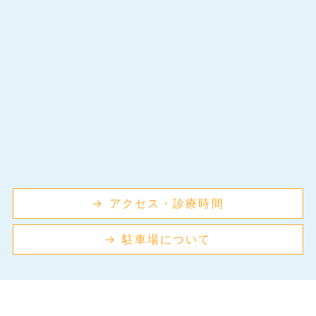
→ アクセス・診療時間
→ 駐車場について
^
診療時間
月
火
水
木
金
土
日※
祝