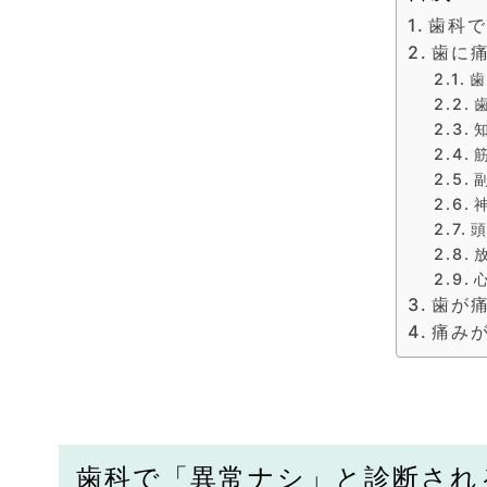
歯科
歯に
歯が
痛み
歯科で「異常ナシ」と診断され