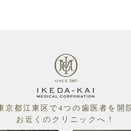
東京都江東区
で4つの
歯医者
を
開
お近くのクリニックへ！