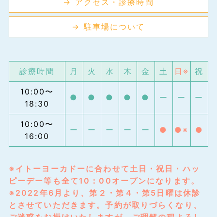
→ アクセス・診療時間
→ 駐車場について
診療時間
月
火
水
木
金
土
日※
祝
10:00〜
●
●
●
●
●
ー
ー
ー
18:30
10:00〜
ー
ー
ー
ー
ー
●
●※
●
16:00
※イトーヨーカドーに合わせて土日・祝日・ハッ
ピーデー等も全て10：00オープンになります。
※2022年6月より、第２・第４・第5日曜は休診
とさせていただきます。予約が取りづらくなり、
ご迷惑をお掛けいたしますが、ご理解の程よろし